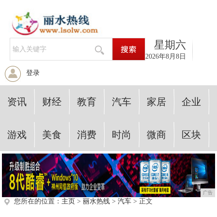
星期六
2026年8月8日
登录
资讯
财经
教育
汽车
家居
企业
游戏
美食
消费
时尚
微商
区块
广告
您所在的位置：
主页
>
丽水热线
>
汽车
> 正文