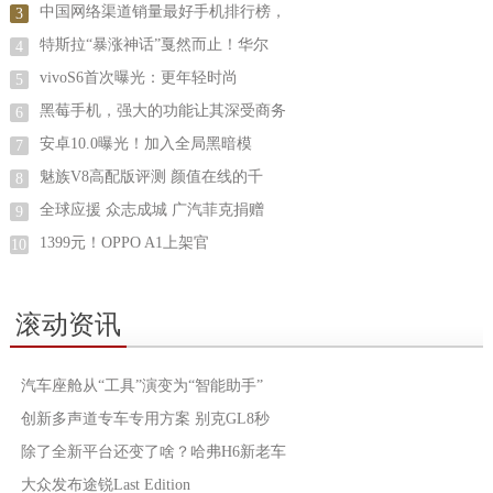
中国网络渠道销量最好手机排行榜，
3
特斯拉“暴涨神话”戛然而止！华尔
4
vivoS6首次曝光：更年轻时尚
5
黑莓手机，强大的功能让其深受商务
6
安卓10.0曝光！加入全局黑暗模
7
魅族V8高配版评测 颜值在线的千
8
全球应援 众志成城 广汽菲克捐赠
9
1399元！OPPO A1上架官
10
滚动资讯
汽车座舱从“工具”演变为“智能助手”
创新多声道专车专用方案 别克GL8秒
除了全新平台还变了啥？哈弗H6新老车
大众发布途锐Last Edition