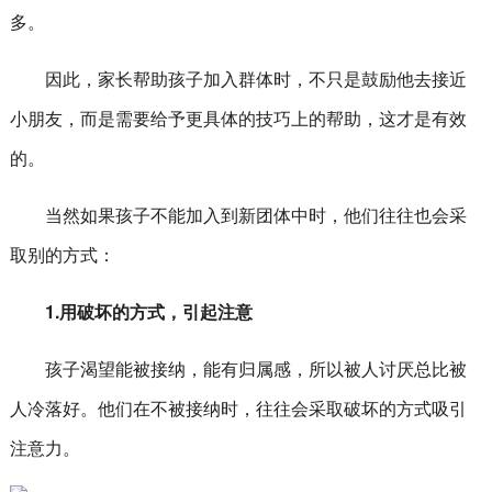
多。
因此，家长帮助孩子加入群体时，不只是鼓励他去接近
小朋友，而是需要给予更具体的技巧上的帮助，这才是有效
的。
当然如果孩子不能加入到新团体中时，他们往往也会采
取别的方式：
1.用破坏的方式，引起注意
孩子渴望能被接纳，能有归属感，所以被人讨厌总比被
人冷落好。他们在不被接纳时，往往会采取破坏的方式吸引
注意力。