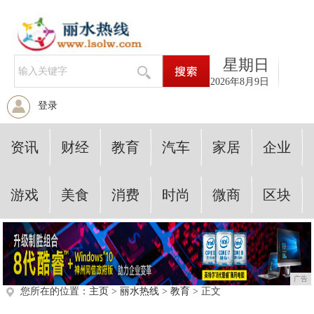
星期日
2026年8月9日
登录
资讯
财经
教育
汽车
家居
企业
游戏
美食
消费
时尚
微商
区块
广告
您所在的位置：
主页
>
丽水热线
>
教育
> 正文