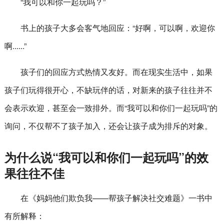
“我可以和你一起玩吗？”
书上的孩子大多会客气地回应：“好啊，可以啊，欢迎你
啊......”
孩子们的回应方式热情又友好。而在现实生活中，如果
孩子们玩得很开心，不缺玩伴的话，对新来的孩子往往并不
会表示欢迎，甚至会一致排外。而“我可以和你们一起玩吗”的
询问，不仅帮不了孩子加入，还会让孩子成为排斥的对象。
为什么说“我可以和你们一起玩吗”的效
果往往不佳
在《妈妈他们欺负我——帮孩子解决社交难题》一书中
有所解释：