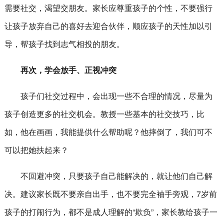
需要社交，渴望交朋友。家长应尊重孩子的个性，不要强行
让孩子放弃自己的喜好去迎合伙伴，顺应孩子的天性加以引
导，帮孩子找到志气相投的朋友。
再次，学会放手、正视冲突
孩子们社交过程中，会出现一些不合理的情况，尽量为
孩子创造更多的社交机会。教授一些基本的社交技巧，比
如，他在画画，我能提供什么帮助呢？他摔倒了，我们可不
可以把她扶起来？
不回避冲突，只要孩子自己能解决的，就让他们自己解
决。建议家长既不要亲自出手，也不要完全袖手旁观，7岁前
孩子的打闹行为，都不是成人理解的“欺负”，家长教给孩子一