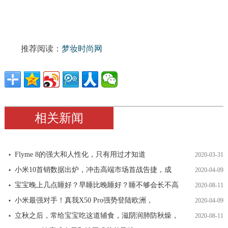
推荐阅读：
梦妆时尚网
相关新闻
Flyme 8的强大和人性化，只有用过才知道
2020-03-31
小米10首销数据出炉，冲击高端市场首战告捷，成
2020-04-09
宝宝晚上几点睡好？早睡比晚睡好？睡不够会长不高
2020-08-11
小米最强对手！真我X50 Pro强势登陆欧洲，
2020-04-09
立秋之后，常给宝宝吃这道辅食，滋阴润肺防秋燥，
2020-08-11