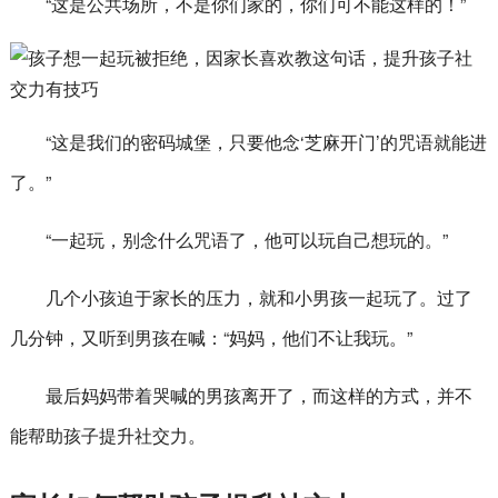
“这是公共场所，不是你们家的，你们可不能这样的！”
“这是我们的密码城堡，只要他念‘芝麻开门’的咒语就能进
了。”
“一起玩，别念什么咒语了，他可以玩自己想玩的。”
几个小孩迫于家长的压力，就和小男孩一起玩了。过了
几分钟，又听到男孩在喊：“妈妈，他们不让我玩。”
最后妈妈带着哭喊的男孩离开了，而这样的方式，并不
能帮助孩子提升社交力。