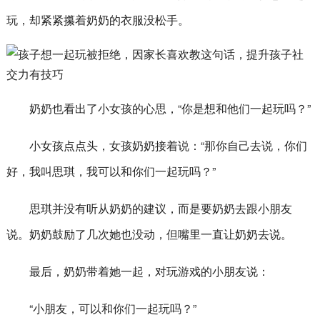
玩，却紧紧攥着奶奶的衣服没松手。
奶奶也看出了小女孩的心思，“你是想和他们一起玩吗？”
小女孩点点头，女孩奶奶接着说：“那你自己去说，你们
好，我叫思琪，我可以和你们一起玩吗？”
思琪并没有听从奶奶的建议，而是要奶奶去跟小朋友
说。奶奶鼓励了几次她也没动，但嘴里一直让奶奶去说。
最后，奶奶带着她一起，对玩游戏的小朋友说：
“小朋友，可以和你们一起玩吗？”