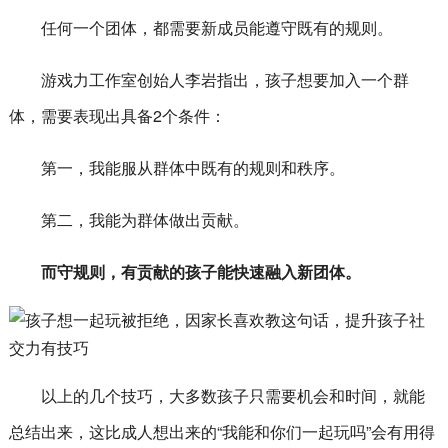
任何一个团体，都需要新成员能遵守既有的规则。
游戏力工作室创始人李岩指出，孩子想要加入一个群
体，需要表现出具备2个条件：
第一，我能服从群体中既有的规则和秩序。
第二，我能为群体做出贡献。
而守规则，有贡献的孩子能快速融入新团体。
以上的几个技巧，大多数孩子只需要机会和时间，就能
总结出来，这比成人想出来的“我能和你们一起玩吗”会有用得