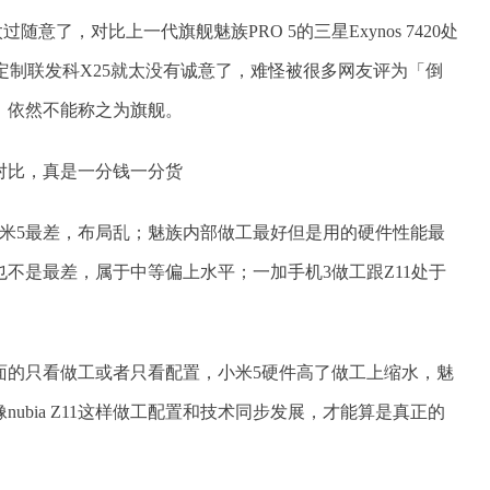
随意了，对比上一代旗舰魅族PRO 5的三星Exynos 7420处
 6的定制联发科X25就太没有诚意了，难怪被很多网友评为「倒
，依然不能称之为旗舰。
小米5最差，布局乱；魅族内部做工最好但是用的硬件性能最
最好也不是最差，属于中等偏上水平；一加手机3做工跟Z11处于
面的只看做工或者只看配置，小米5硬件高了做工上缩水，魅
ubia Z11这样做工配置和技术同步发展，才能算是真正的