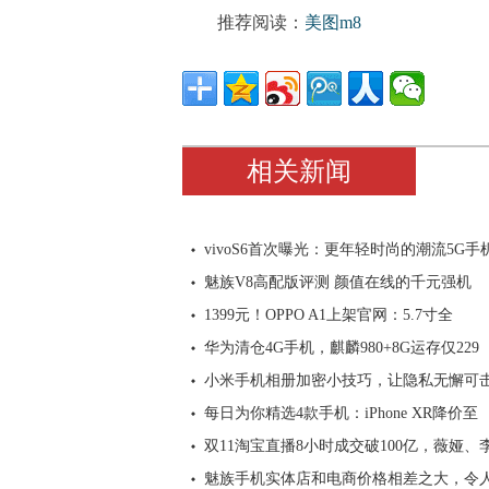
推荐阅读：
美图m8
相关新闻
vivoS6首次曝光：更年轻时尚的潮流5G手
魅族V8高配版评测 颜值在线的千元强机
1399元！OPPO A1上架官网：5.7寸全
华为清仓4G手机，麒麟980+8G运存仅229
小米手机相册加密小技巧，让隐私无懈可
每日为你精选4款手机：iPhone XR降价至
双11淘宝直播8小时成交破100亿，薇娅、
魅族手机实体店和电商价格相差之大，令