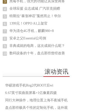
黑莓手机，强大的功能让其深受商务
3
全球应援 众志成城 广汽菲克捐赠
4
特斯拉“暴涨神话”戛然而止！华尔
5
1399元！OPPO A1上架官
6
华为清仓4G手机，麒麟980+8
7
安卓之父Essential公司倒
8
非典成就的电商，这次成就什么呢？
9
数码设备的十年，盘点那些曾经改善
10
滚动资讯
华硕游戏手机Rog2代ROOT后wi
6.67英寸双曲面屏幕+1亿像素四摄
同行大神操作，地理位置上海不夜城手机
盘点那些极具个性的定制化手机，这外观