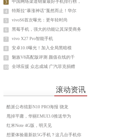
中国网络渠道销量最好手机排行榜，
3
特斯拉“暴涨神话”戛然而止！华尔
4
vivoS6首次曝光：更年轻时尚
5
黑莓手机，强大的功能让其深受商务
6
vivo X27 Pro智能手机
7
安卓10.0曝光！加入全局黑暗模
8
魅族V8高配版评测 颜值在线的千
9
全球应援 众志成城 广汽菲克捐赠
10
滚动资讯
酷派公布炫影N10 PRO海报 骁龙
甩掉平庸，华丽EMUI3.0推送华为
红米Note 4G版，明天见
想要体验最新款5G手机？这几台手机你