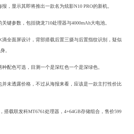
报，显示其即将推出一款名为炫影N10 PRO的新机。
的关键参数，包括骁龙710处理器与4000mAh大电池。
用了水滴全面屏设计，背部搭载后置三摄与后置指纹识别，疑似
机身。
士锖两种配色可选，目测一个是深红色一个是深绿色。
酷派也并未透露价格，不过从海报来看，应该是一款主打性价比
，搭载联发科MT6761处理器，4+64GB存储组合，售价599