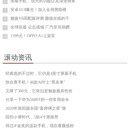
黑莓手机，强大的功能让其深受商务
6
安卓10.0曝光！加入全局黑暗模
7
魅族V8高配版评测 颜值在线的千
8
全球应援 众志成城 广汽菲克捐赠
9
1399元！OPPO A1上架官
10
滚动资讯
经典真的不过时，它仍是4英寸屏幕手机
快自查手机！46款APP上“黑名单”
又降了300元，它依旧是魅族最具性价
分享一下华为5680T的一些常用命令
2020年第四届全国“嘉师傅之星”墙
回归小屏时代，5款4寸屏推荐
得过iF金奖的这款手机，现在看颜值秒