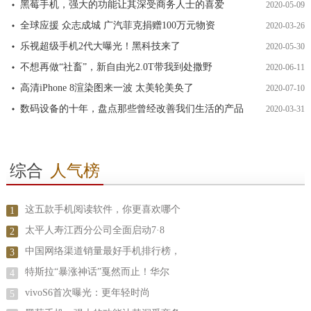
黑莓手机，强大的功能让其深受商务人士的喜爱
2020-05-09
全球应援 众志成城 广汽菲克捐赠100万元物资
2020-03-26
乐视超级手机2代大曝光！黑科技来了
2020-05-30
不想再做“社畜”，新自由光2.0T带我到处撒野
2020-06-11
高清iPhone 8渲染图来一波 太美轮美奂了
2020-07-10
数码设备的十年，盘点那些曾经改善我们生活的产品
2020-03-31
综合
人气榜
这五款手机阅读软件，你更喜欢哪个
1
太平人寿江西分公司全面启动7·8
2
中国网络渠道销量最好手机排行榜，
3
特斯拉“暴涨神话”戛然而止！华尔
4
vivoS6首次曝光：更年轻时尚
5