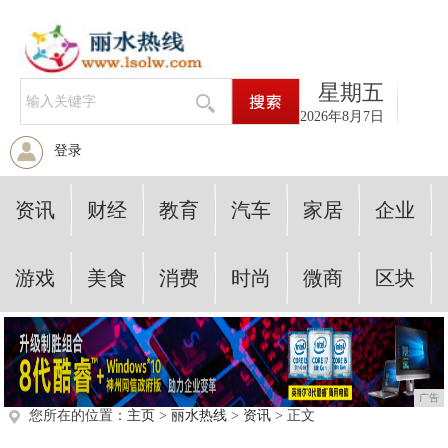
星期五
2026年8月7日
登录
资讯
财经
教育
汽车
家居
企业
游戏
美食
消费
时尚
微商
区块
广告
您所在的位置：
主页
>
丽水热线
>
资讯
> 正文