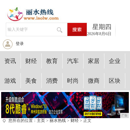
星期四
2026年8月6日
登录
资讯
财经
教育
汽车
家居
企业
游戏
美食
消费
时尚
微商
区块
广告
您所在的位置：
主页
>
丽水热线
>
财经
> 正文