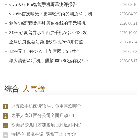
vivo X27 Pro智能手机屏幕测评报告
2020-08-16
vivoS6首次曝光：更年轻时尚的潮流5G手机
2020-04-29
魅族V8高配版评测 颜值在线的千元强机
2020-06-21
2499元!夏普异形全面屏手机AQUOSS2发
2020-10-09
金属机身也会沾染指纹乐视Pro3开箱照
2020-10-24
1399元！OPPO A1上架官网：5.7寸全
2020-05-03
华为清仓4G手机，麒麟980+8G运存仅229
2020-05-17
综合
人气榜
这五款手机阅读软件，你更喜欢哪个
1
太平人寿江西分公司全面启动7·8
2
欧美思少儿口才加盟项目到底好不好
3
特斯拉“暴涨神话”戛然而止！华尔
4