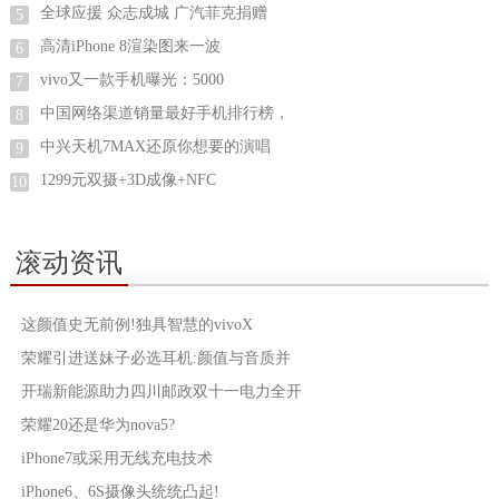
全球应援 众志成城 广汽菲克捐赠
5
高清iPhone 8渲染图来一波
6
vivo又一款手机曝光：5000
7
中国网络渠道销量最好手机排行榜，
8
中兴天机7MAX还原你想要的演唱
9
1299元双摄+3D成像+NFC
10
滚动资讯
这颜值史无前例!独具智慧的vivoX
荣耀引进送妹子必选耳机:颜值与音质并
开瑞新能源助力四川邮政双十一电力全开
荣耀20还是华为nova5?
iPhone7或采用无线充电技术
iPhone6、6S摄像头统统凸起!