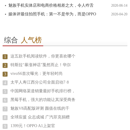
魅族手机实体店和电商价格相差之大，令人咋舌
2020-06-14
媒体评最佳拍照手机：第一不是华为，而是OPPO
2020-04-20
综合
人气榜
这五款手机阅读软件，你更喜欢哪个
1
特斯拉“暴涨神话”戛然而止！华尔
2
vivoS6首次曝光：更年轻时尚
3
太平人寿江西分公司全面启动7·8
4
中国网络渠道销量最好手机排行榜，
5
黑莓手机，强大的功能让其深受商务
6
魅族V8高配版评测 颜值在线的千
7
全球应援 众志成城 广汽菲克捐赠
8
1399元！OPPO A1上架官
9