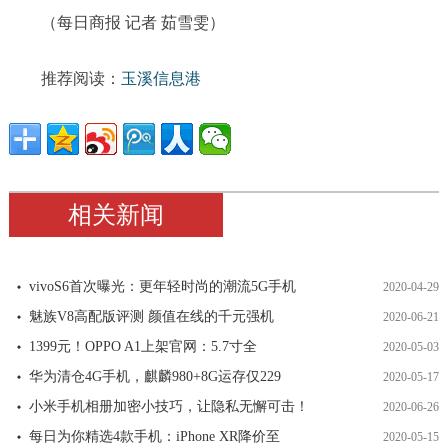
（每日商报 记者 茹雪雯）
推荐阅读：
玉溪信息港
相关新闻
vivoS6首次曝光：更年轻时尚的潮流5G手机
2020-04-29
魅族V8高配版评测 颜值在线的千元强机
2020-06-21
1399元！OPPO A1上架官网：5.7寸全
2020-05-03
华为清仓4G手机，麒麟980+8G运存仅229
2020-05-17
小米手机相册加密小技巧，让隐私无懈可击！
2020-06-26
每日为你精选4款手机：iPhone XR降价至
2020-05-15