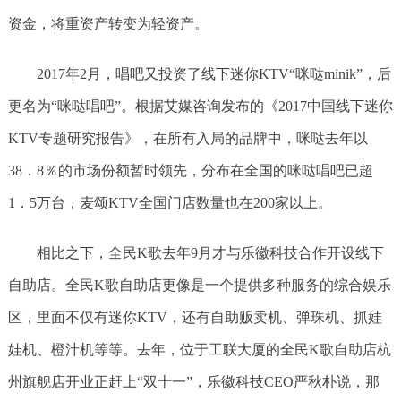
资金，将重资产转变为轻资产。
2017年2月，唱吧又投资了线下迷你KTV“咪哒minik”，后
更名为“咪哒唱吧”。根据艾媒咨询发布的《2017中国线下迷你
KTV专题研究报告》，在所有入局的品牌中，咪哒去年以
38．8％的市场份额暂时领先，分布在全国的咪哒唱吧已超
1．5万台，麦颂KTV全国门店数量也在200家以上。
相比之下，全民K歌去年9月才与乐徽科技合作开设线下
自助店。全民K歌自助店更像是一个提供多种服务的综合娱乐
区，里面不仅有迷你KTV，还有自助贩卖机、弹珠机、抓娃
娃机、橙汁机等等。去年，位于工联大厦的全民K歌自助店杭
州旗舰店开业正赶上“双十一”，乐徽科技CEO严秋朴说，那