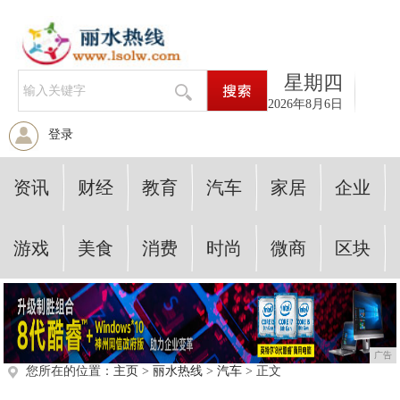
星期四
2026年8月6日
登录
资讯
财经
教育
汽车
家居
企业
游戏
美食
消费
时尚
微商
区块
广告
您所在的位置：
主页
>
丽水热线
>
汽车
> 正文