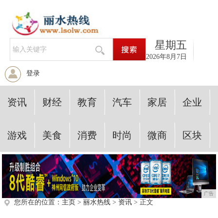
星期五
2026年8月7日
登录
资讯
财经
教育
汽车
家居
企业
游戏
美食
消费
时尚
微商
区块
广告
您所在的位置：
主页
>
丽水热线
>
资讯
> 正文