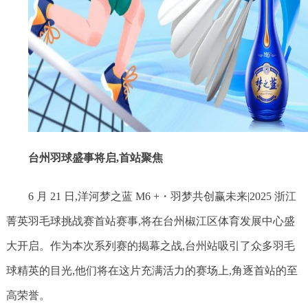
台州羽球盛事将启,首站聚焦
6 月 21 日,洋河梦之蓝 M6 +・羽梦共创赢未来|2025 浙江
菁英羽毛球挑战赛首站赛事,将在台州椒江区体育发展中心盛
大开启。作为本次系列赛的揭幕之战,台州站吸引了众多羽毛
球精英的目光,他们将在这片充满活力的赛场上,角逐首站的至
高荣誉。