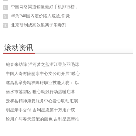
中国网络渠道销量最好手机排行榜，
8
华为P40国内定价陷入尴尬,你觉
9
北京研制成高效银离子消毒剂
10
滚动资讯
鲍春来助阵 洋河梦之蓝浙江菁英羽毛球
中国人寿财险丽水中心支公司开展“暖心
遂昌县举办精神障碍职业技能大赛： 以
丽水市莲都区 暖心助残行动温暖启幕
云和县精神康复服务中心爱心联动汇演
明星亲手交付 吉利星愿第十万用户获
给用户与春天最配的颜色 吉利星愿新推