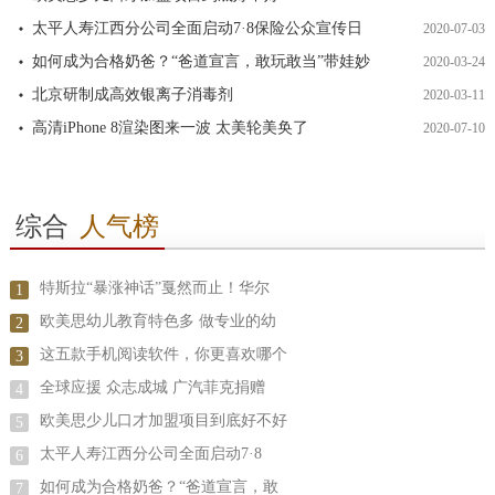
太平人寿江西分公司全面启动7·8保险公众宣传日
2020-07-03
如何成为合格奶爸？“爸道宣言，敢玩敢当”带娃妙
2020-03-24
北京研制成高效银离子消毒剂
2020-03-11
高清iPhone 8渲染图来一波 太美轮美奂了
2020-07-10
综合
人气榜
特斯拉“暴涨神话”戛然而止！华尔
1
欧美思幼儿教育特色多 做专业的幼
2
这五款手机阅读软件，你更喜欢哪个
3
全球应援 众志成城 广汽菲克捐赠
4
欧美思少儿口才加盟项目到底好不好
5
太平人寿江西分公司全面启动7·8
6
如何成为合格奶爸？“爸道宣言，敢
7