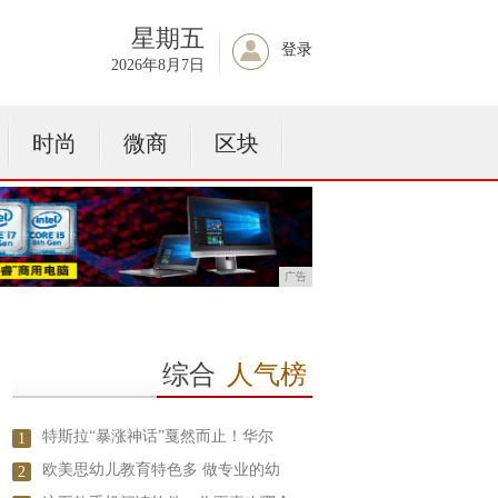
星期五
登录
2026年8月7日
时尚
微商
区块
广告
综合
人气榜
特斯拉“暴涨神话”戛然而止！华尔
1
欧美思幼儿教育特色多 做专业的幼
2