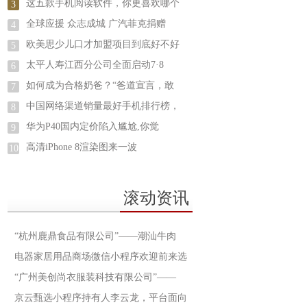
这五款手机阅读软件，你更喜欢哪个
3
全球应援 众志成城 广汽菲克捐赠
4
欧美思少儿口才加盟项目到底好不好
5
太平人寿江西分公司全面启动7·8
6
如何成为合格奶爸？“爸道宣言，敢
7
中国网络渠道销量最好手机排行榜，
8
华为P40国内定价陷入尴尬,你觉
9
高清iPhone 8渲染图来一波
10
滚动资讯
“杭州鹿鼎食品有限公司”——潮汕牛肉
电器家居用品商场微信小程序欢迎前来选
“广州美创尚衣服装科技有限公司”——
京云甄选小程序持有人李云龙，平台面向