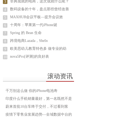
非典成就的电商，这次成就什么呢？
3
数码设备的十年，盘点那些曾经改善
4
MAXHUB会议平板—提升会议效
5
十周年：苹果第一代iPhone诞
6
Spring 的 Bean 生命
7
跨境电商Lazada，SheIn
8
欧美思幼儿教育特色多 做专业的幼
9
nova5Pro[评测]的良好表
10
滚动资讯
千万别这么做 你的iPhone电池寿
印度什么手机销量最好，第一名既然不是
蔚来首批10台车终于交付，不过看到客
疫情下零售业发展趋势—全域数据中台的