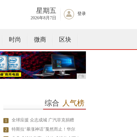
星期五
登录
2026年8月7日
时尚
微商
区块
广告
综合
人气榜
全球应援 众志成城 广汽菲克捐赠
1
特斯拉“暴涨神话”戛然而止！华尔
2