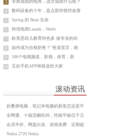
非典成就的电商，这次成就什么呢？
3
数码设备的十年，盘点那些曾经改善
4
Spring 的 Bean 生命
5
跨境电商Lazada，SheIn
6
欧美思幼儿教育特色多 做专业的幼
7
如何成为合格奶爸？“爸道宣言，敢
8
500个电视频道，影视，体育，新
9
五款手机APP神器送给大家
10
滚动资讯
折叠屏电脑，笔记本电脑的新形态还是平
全网通、十核流畅吃鸡，性能平板仅千元
会员半价、网盘白送、游戏免费…近期超
Nokia 2720 Nokia