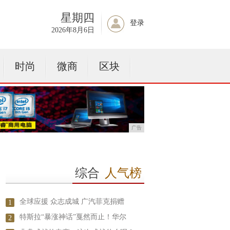
星期四
登录
2026年8月6日
时尚
微商
区块
广告
综合
人气榜
全球应援 众志成城 广汽菲克捐赠
1
特斯拉“暴涨神话”戛然而止！华尔
2