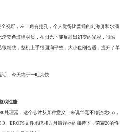
D魅眼全视屏，左上角有挖孔，个人觉得比普通的刘海屏和水滴
极光渐变色玻璃材质，在阳光下能反射出幻变的光彩，很酷
艺很精致，整机上手很圆润平整，大小也刚合适，提升了单
和游戏性能
80处理器，这个芯片从某种意义上来说丝毫不输骁龙855，
.0、EROFS文件系统和方舟编译器的加持下，荣耀20的性