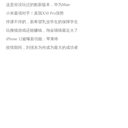
这是你没玩过的船新版本，华为Mate
小米最强对手！真我X50 Pro强势
停课不停奶，新希望乳业学生奶保障学生
玩撸猫游戏还能赚钱，淘金喵喵最近火了
iPhone 12被曝新功能：苹果终
疫情期间，刘强东为何成为最大的成功者