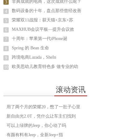
非典成就的电商，这次成就什么呢？
3
数码设备的十年，盘点那些曾经改善
4
荣耀双11战报：获天猫+京东+苏
5
MAXHUB会议平板—提升会议效
6
十周年：苹果第一代iPhone诞
7
Spring 的 Bean 生命
8
跨境电商Lazada，SheIn
9
欧美思幼儿教育特色多 做专业的幼
10
滚动资讯
用了两个月的荣耀20，憋了一肚子心里
新自由光2.0T，凭什么让车主们找到
可以上绿牌的Jeep，你心动了吗
有颜有料有Jeep，全新Jeep+指