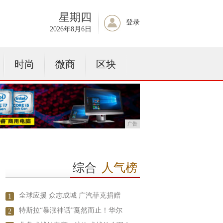
星期四
登录
2026年8月6日
时尚
微商
区块
广告
综合
人气榜
全球应援 众志成城 广汽菲克捐赠
1
特斯拉“暴涨神话”戛然而止！华尔
2