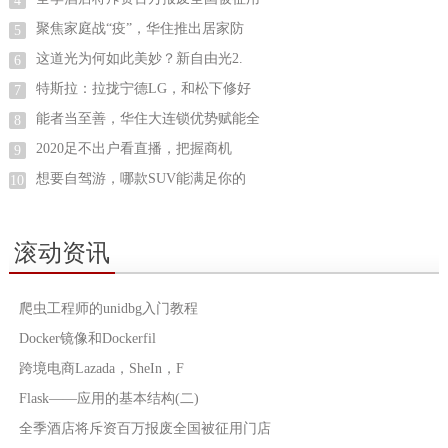
4
聚焦家庭战“疫”，华住推出居家防
5
这道光为何如此美妙？新自由光2.
6
特斯拉：拉拢宁德LG，和松下修好
7
能者当至善，华住大连锁优势赋能全
8
2020足不出户看直播，把握商机
9
想要自驾游，哪款SUV能满足你的
10
滚动资讯
爬虫工程师的unidbg入门教程
Docker镜像和Dockerfil
跨境电商Lazada，SheIn，F
Flask——应用的基本结构(二)
全季酒店将斥资百万报废全国被征用门店