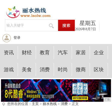
星期五
2026年8月7日
登录
资讯
财经
教育
汽车
家居
企业
游戏
美食
消费
时尚
微商
区块
广告
您所在的位置：
主页
>
丽水热线
>
消费
> 正文