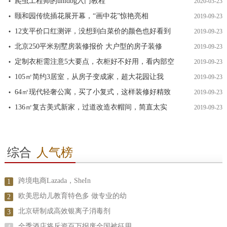
爬虫工程师的unidbg入门教程
2020-03-23
颐和园传统插花展开幕，“画中花”惊艳亮相
2019-09-23
12支平价口红测评，没想到白菜价的颜色也好看到
2019-09-23
北京250平米别墅房装修报价 大户型的房子装修
2019-09-23
定制衣柜需注意5大要点，衣柜好不好用，看内部空
2019-09-23
105㎡简约3居室，从房子变成家，超大花园让我
2019-09-23
64㎡现代轻奢公寓，买了小复式，这样装修好精致
2019-09-23
136㎡复古美式新家，过道改造衣帽间，简直太实
2019-09-23
综合
人气榜
跨境电商Lazada，SheIn
1
欧美思幼儿教育特色多 做专业的幼
2
北京研制成高效银离子消毒剂
3
全季酒店将斥资百万报废全国被征用