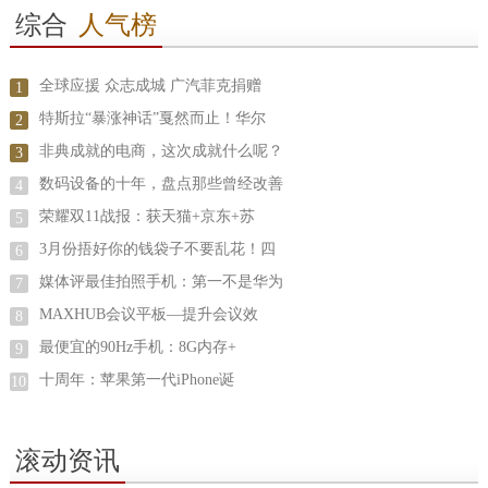
综合
人气榜
全球应援 众志成城 广汽菲克捐赠
1
特斯拉“暴涨神话”戛然而止！华尔
2
非典成就的电商，这次成就什么呢？
3
数码设备的十年，盘点那些曾经改善
4
荣耀双11战报：获天猫+京东+苏
5
3月份捂好你的钱袋子不要乱花！四
6
媒体评最佳拍照手机：第一不是华为
7
MAXHUB会议平板—提升会议效
8
最便宜的90Hz手机：8G内存+
9
十周年：苹果第一代iPhone诞
10
滚动资讯