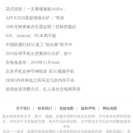
花式炫技！一文看懂魅族16sPro，
APEX2020悬疑海报出炉：“夸张
10年无悔青春亦无需证明！郜林把最好
iOS、Android、PC本周不能
中国联通打好5G复工“组合拳”联手中
2019全球手机出货量排行出炉，前十
安兔兔发布：2019年11月Andr
京东手机女神节神助攻 买5G视频手机
DDR5内存来临之前买这几款内存不会
疫情改变消费方式，红人装社交电商再突
关于我们
|
联系我们
|
老版地图
|
版权声明
|
网站地图
丽水热线所有文字、图片、视频、音频等资料均来自互联网，不代表本站赞同其观
点，本站亦不为其版权负责。相关作品的原创性、文中陈述文字以及内容数据庞杂
本站
无法一一核实，如果您发现本网站上有侵犯您的合法权益的内容，请联系我们，本