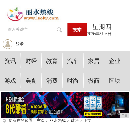
星期四
2026年8月6日
登录
资讯
财经
教育
汽车
家居
企业
游戏
美食
消费
时尚
微商
区块
广告
您所在的位置：
主页
>
丽水热线
>
财经
> 正文